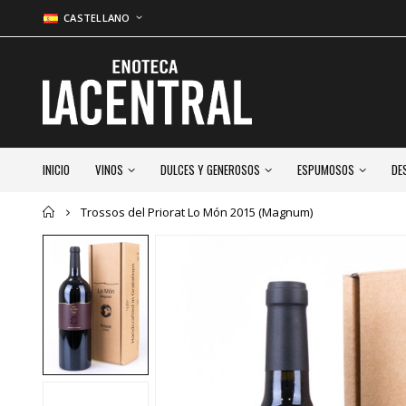
CASTELLANO
INICIO
VINOS
DULCES Y GENEROSOS
ESPUMOSOS
DE
Inicio
Trossos del Priorat Lo Món 2015 (Magnum)