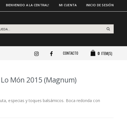
BIENVENIDO A LA CENTRAL!
MI CUENTA
INICIO DE SESIÓN
CONTACTO
0
ITEM(S)
at Lo Món 2015 (Magnum)
uta, especias y toques balsámicos. Boca redonda con