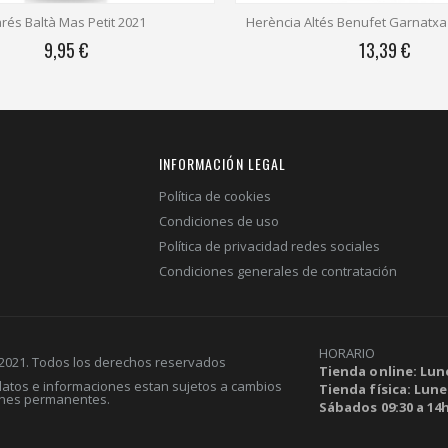
rés Baltà Mas Petit 2021
Herència Altés Benufet Garnatxa
9,95 €
13,39 €
INFORMACIÓN LEGAL
Política de cookies
Condiciones de uso
Política de privacidad redes sociales
Condiciones generales de contratación
HORARIO
 2021. Todos los derechos reservados
Tienda online: Lune
 datos e informaciones estan sujetos a cambios
Tienda física: Lunes
ones permanentes.
Sábados 09:30 a 14