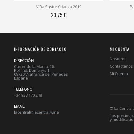
Viña Sastre Crianza 2019
Pa
23,75 €
INFORMACIÓN DE CONTACTO
MI CUENTA
Nosotros
DIRECCIÓN
Contáctanos
Carrer de la Múnia, 26.
Pol. Ind. Domenys 1
Mi Cuenta
08720 Vilafranca del Penedès
España
TELÉFONO
+34 938 170 248
EMAIL
© La Central
lacentral@lacentral.wine
Los precios,
y modificaci