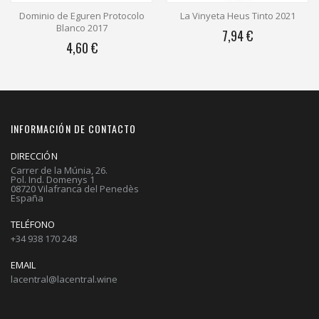
 Protocolo
La Vinyeta Heus Tinto 2021
Amaren Blanco Ferm
17
Barrica 202
7,94 €
21,01 €
INFORMACIÓN DE CONTACTO
DIRECCIÓN
Carrer de la Múnia, 26.
Pol. Ind. Domenys 1
08720 Vilafranca del Penedès
España
TELÉFONO
+34 938 170 248
EMAIL
lacentral@lacentral.wine