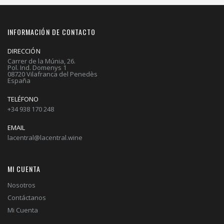
INFORMACIÓN DE CONTACTO
DIRECCIÓN
Carrer de la Múnia, 26.
Pol. Ind. Domenys 1
08720 Vilafranca del Penedès
España
TELÉFONO
+34 938 170 248
EMAIL
lacentral@lacentral.wine
MI CUENTA
Nosotros
Contáctanos
Mi Cuenta