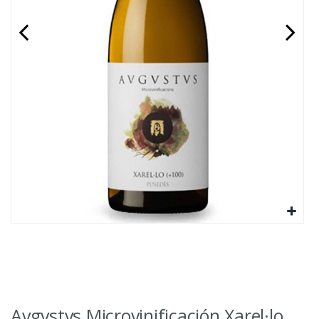
Avgvstvs Microvinificación Xarel·lo