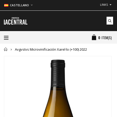
LINKS
CASTELLANO
0
ITEM(S)
Inicio
Avgvstvs Microvinificación Xarel·lo (+100) 2022