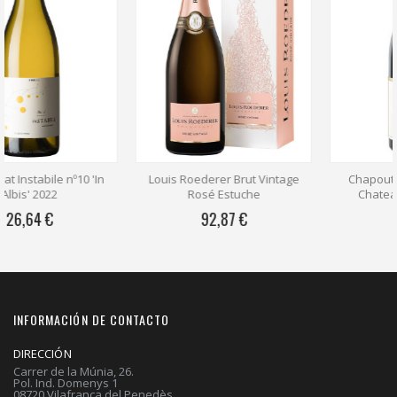
Louis Roederer Brut Vintage
Chapoutier Bernardine 18
Rosé Estuche
Chateauneuf Du Pape
92,87 €
47,49 €
INFORMACIÓN DE CONTACTO
DIRECCIÓN
Carrer de la Múnia, 26.
Pol. Ind. Domenys 1
08720 Vilafranca del Penedès