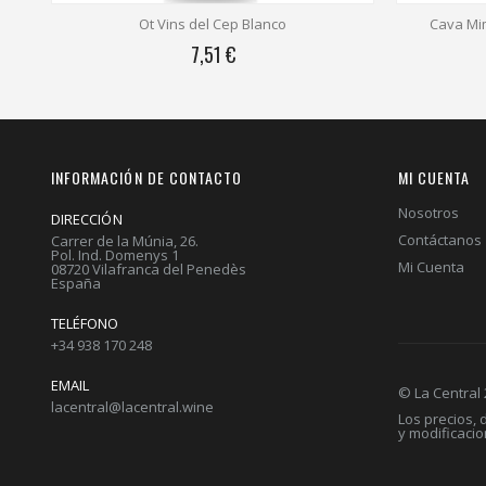
Ot Vins del Cep Blanco
Cava Mi
7,51 €
INFORMACIÓN DE CONTACTO
MI CUENTA
Nosotros
DIRECCIÓN
Contáctanos
Carrer de la Múnia, 26.
Pol. Ind. Domenys 1
Mi Cuenta
08720 Vilafranca del Penedès
España
TELÉFONO
+34 938 170 248
EMAIL
© La Central
lacentral@lacentral.wine
Los precios,
y modificaci