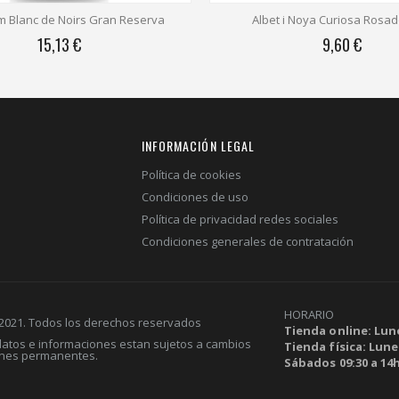
m Blanc de Noirs Gran Reserva
Albet i Noya Curiosa Rosad
15,13 €
9,60 €
INFORMACIÓN LEGAL
Política de cookies
Condiciones de uso
Política de privacidad redes sociales
Condiciones generales de contratación
HORARIO
 2021. Todos los derechos reservados
Tienda online: Lune
 datos e informaciones estan sujetos a cambios
Tienda física: Lunes
ones permanentes.
Sábados 09:30 a 14