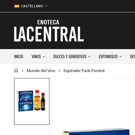
CASTELLANO
INICIO
VINOS
DULCES Y GENEROSOS
ESPUMOSOS
DE
Inicio
Mundo del Vino
Espinaler Pack Ponent