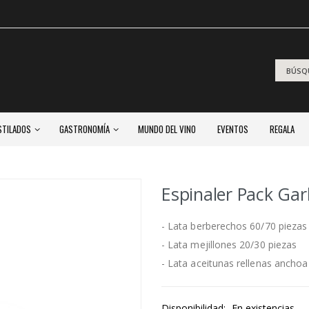
STILADOS
GASTRONOMÍA
MUNDO DEL VINO
EVENTOS
REGALA
Espinaler Pack Gar
- Lata berberechos 60/70 piezas
- Lata mejillones 20/30 piezas
- Lata aceitunas rellenas anchoa
Disponibilidad:
En existencias