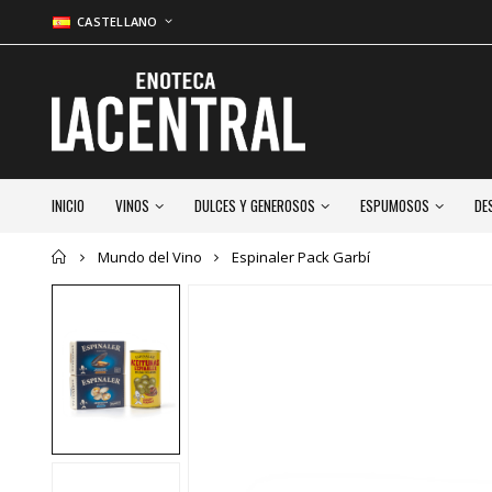
CASTELLANO
INICIO
VINOS
DULCES Y GENEROSOS
ESPUMOSOS
DE
Inicio
Mundo del Vino
Espinaler Pack Garbí