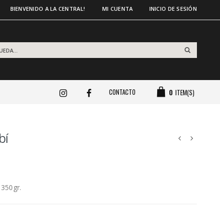
BIENVENIDO A LA CENTRAL!
MI CUENTA
INICIO DE SESIÓN
CONTACTO
0
ITEM(S)
bí
 350gr.