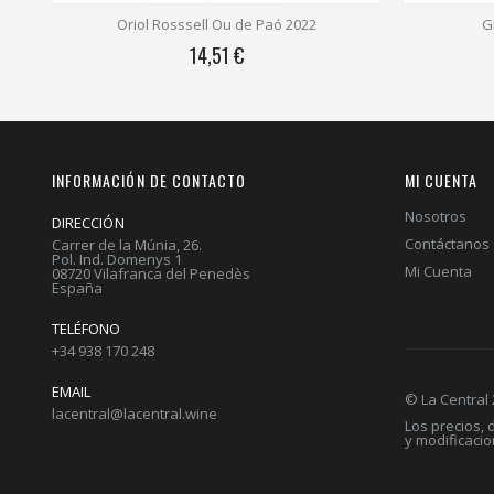
GR5 Senders Blanco 2023
Gallina de
9,75 €
INFORMACIÓN DE CONTACTO
MI CUENTA
Nosotros
DIRECCIÓN
Contáctanos
Carrer de la Múnia, 26.
Pol. Ind. Domenys 1
Mi Cuenta
08720 Vilafranca del Penedès
España
TELÉFONO
+34 938 170 248
EMAIL
© La Central
lacentral@lacentral.wine
Los precios,
y modificaci