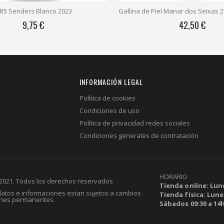
 Piel Manar dos Seixas 2020 (Magnum)
Raventós Rosell Cava Brut Na
42,50 €
12,50 €
INFORMACIÓN LEGAL
Política de cookies
Condiciones de uso
Política de privacidad redes sociales
Condiciones generales de contratación
HORARIO
 2021. Todos los derechos reservados
Tienda online: Lune
 datos e informaciones estan sujetos a cambios
Tienda física: Lunes
ones permanentes.
Sábados 09:30 a 14