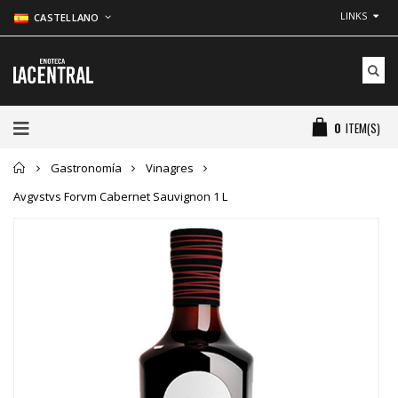
LINKS
CASTELLANO
0
ITEM(S)
Inicio
Gastronomía
Vinagres
Avgvstvs Forvm Cabernet Sauvignon 1 L