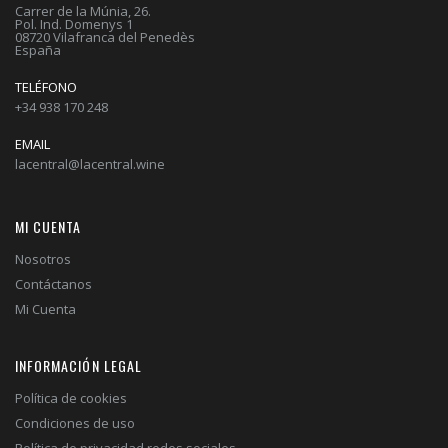
Carrer de la Múnia, 26.
Pol. Ind. Domenys 1
08720 Vilafranca del Penedès
España
TELÉFONO
+34 938 170 248
EMAIL
lacentral@lacentral.wine
MI CUENTA
Nosotros
Contáctanos
Mi Cuenta
INFORMACIÓN LEGAL
Política de cookies
Condiciones de uso
Política de privacidad redes sociales