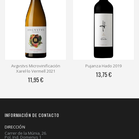
Avgvstvs Microvinificación
Pujanza Hado 2019
Xarel·lo Vermell 2021
13,75 €
11,95 €
INFORMACIÓN DE CONTACTO
DIRECCIÓN
Carrer de la Múnia, 26.
Pol. Ind. Domenys 1