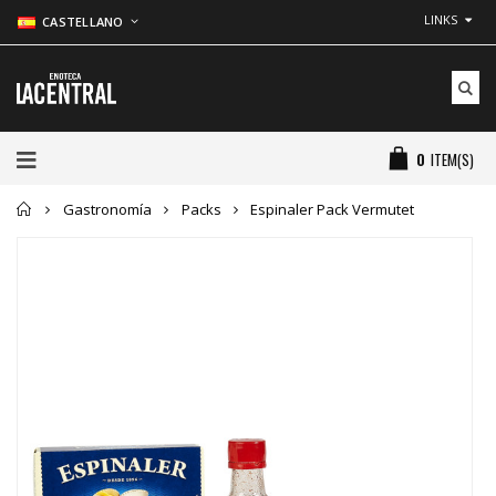
LINKS
CASTELLANO
0
ITEM(S)
Inicio
Gastronomía
Packs
Espinaler Pack Vermutet