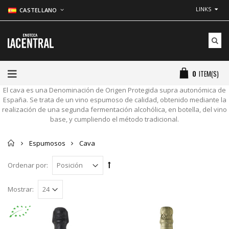
LINKS
CASTELLANO
0
ITEM(S)
El cava es una Denominación de Origen Protegida supra autonómica de
España. Se trata de un vino espumoso de calidad, obtenido mediante la
realización de una segunda fermentación alcohólica, en botella, del vino
base, y cumpliendo el método tradicional.
Inicio
Espumosos
Cava
Ordenar por:
Mostrar: