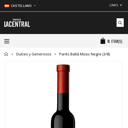
LINKS
CASTELLANO
0
ITEM(S)
Inicio
Dulces y Generosos
Parés Baltà Músic Negre (3/8)