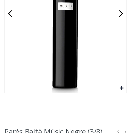
Parés Baltà Músic Negre (3/8)