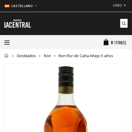
LINKS
CASTELLANO
0
ITEM(S)
Inicio
Destilados
Ron
Ron Flor de Caña Añejo 5 años