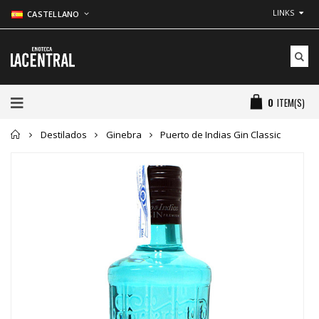
LINKS
CASTELLANO
0
ITEM(S)
Inicio
Destilados
Ginebra
Puerto de Indias Gin Classic