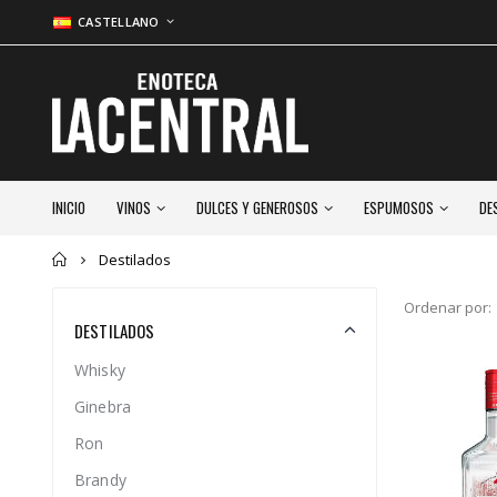
CASTELLANO
INICIO
VINOS
DULCES Y GENEROSOS
ESPUMOSOS
DE
Inicio
Destilados
Ordenar por:
DESTILADOS
Whisky
Ginebra
Ron
Brandy