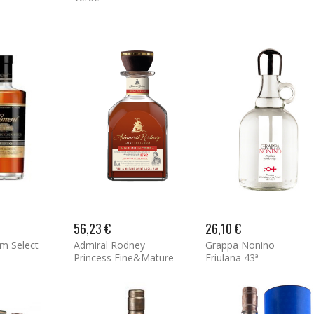
56,23 €
26,10 €
m Select
Admiral Rodney
Grappa Nonino
Princess Fine&Mature
Friulana 43ª