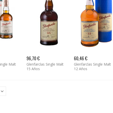
Bertha Gran Reserva 2017 (Jeroboam)
€
U mes U Cava Territ Brut Nature
€
96,70 €
60,46 €
ingle Malt
Glenfarclas Single Malt
Glenfarclas Single Malt
15 Años
12 Años
U De Ponent 2022
€