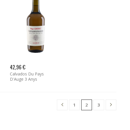
42,96 €
Calvados Du Pays
D'Auge 3 Anys
1
3
2