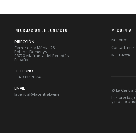
INFORMACIÓN DE CONTACTO
MI CUENTA
Nosotros
DIRECCIÓN
Contáctanos
Carrer de la Múnia, 26.
Pol. Ind. Domenys 1
Mi Cuenta
08720 Vilafranca del Penedès
España
TELÉFONO
+34 938 170 248
EMAIL
© La Central
lacentral@lacentral.wine
Los precios,
y modificaci