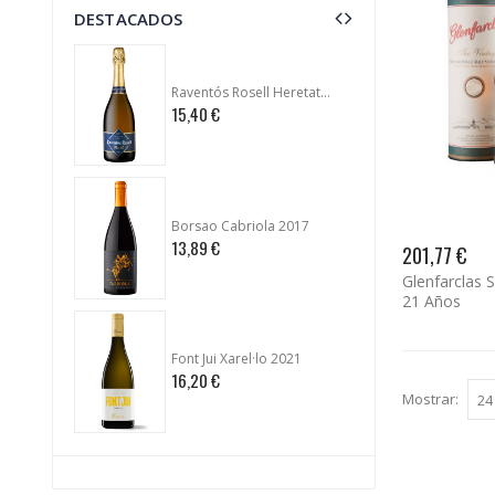
DESTACADOS
Raventós Rosell Heretat Reserva
15,40 €
96,90 
Borsao Cabriola 2017
13,89 €
15,85 
201,77 €
Glenfarclas S
21 Años
Font Jui Xarel·lo 2021
U mes 
16,20 €
11,50 
Mostrar: