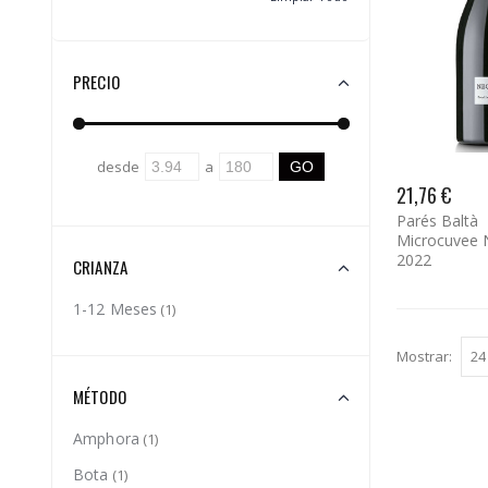
PRECIO
desde
a
21,76 €
Parés Baltà
Microcuvee N
2022
CRIANZA
1-12 Meses
(1)
Mostrar:
MÉTODO
Amphora
(1)
Bota
(1)