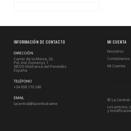
INFORMACIÓN DE CONTACTO
MI CUENTA
Nosotros
DIRECCIÓN
Contáctanos
Carrer de la Múnia, 26.
Pol. Ind. Domenys 1
Mi Cuenta
08720 Vilafranca del Penedès
España
TELÉFONO
+34 938 170 248
EMAIL
© La Central
lacentral@lacentral.wine
Los precios,
y modificaci