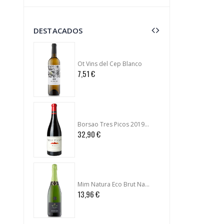
DESTACADOS
Ot Vins del Cep Blanco
Ot Vin
7,51 €
7,51 €
Borsao Tres Picos 2019 (Magnum)
32,90 €
10,85 
Mim Natura Eco Brut Nature Reserva 2020
U mes 
13,96 €
10,50 