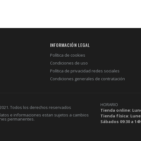
INFORMACIÓN LEGAL
Política de cookies
Condiciones de uso
Política de privacidad redes sociales
Condiciones generales de contratación
HORARIO
 2021. Todos los derechos reservados
Tienda online: Lune
 datos e informaciones estan sujetos a cambios
Tienda física: Lunes
ones permanentes.
Sábados 09:30 a 14