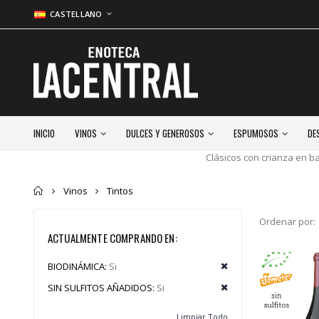
CASTELLANO
INICIO
VINOS
DULCES Y GENEROSOS
ESPUMOSOS
DE
Clásicos con crianza en b
Inicio
Vinos
Tintos
Ordenar por:
ACTUALMENTE COMPRANDO EN:
BIODINÁMICA:
Si
SIN SULFITOS AÑADIDOS:
Si
Limpiar Todo