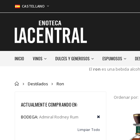
CASTELLANO
INICIO
VINOS
DULCES Y GENEROSOS
ESPUMOSOS
DE
El
ron
es una bebida alcohó
Inicio
Destilados
Ron
Ordenar por:
ACTUALMENTE COMPRANDO EN:
BODEGA:
Admiral Rodney Rum
Limpiar Todo