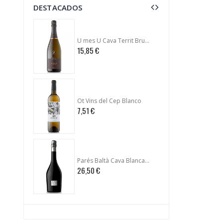
DESTACADOS
U mes U Cava Territ Brut Nature
U mes 
15,85 €
11,50 
Ot Vins del Cep Blanco
Ot Vin
7,51 €
8,16 €
Parés Baltà Cava Blanca Cusiné
26,50 €
7,95 €