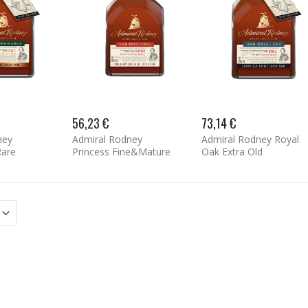
56,23 €
73,14 €
ney
Admiral Rodney
Admiral Rodney Royal
Rare
Princess Fine&Mature
Oak Extra Old