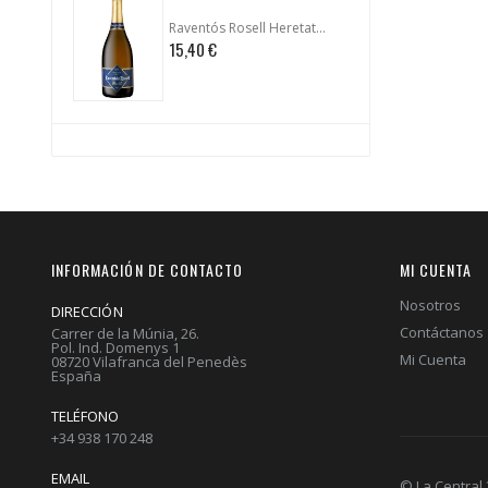
Raventós Rosell Heretat Reserva
15,40 €
26,85 
INFORMACIÓN DE CONTACTO
MI CUENTA
Nosotros
DIRECCIÓN
Contáctanos
Carrer de la Múnia, 26.
Pol. Ind. Domenys 1
Mi Cuenta
08720 Vilafranca del Penedès
España
TELÉFONO
+34 938 170 248
EMAIL
© La Central